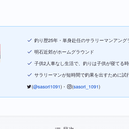
釣り歴25年・単身赴任のサラリーマンアング
明石近郊がホームグラウンド
子供2人車なし生活で、釣りは子供が寝てる
サラリーマンが短時間で釣果を出すために試
(
@sasori1091
)・
(
sasori_1091
)
目次