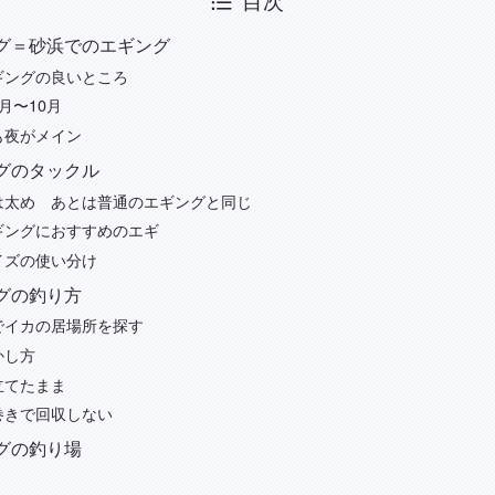
グ＝砂浜でのエギング
ギングの良いところ
月〜10月
も夜がメイン
グのタックル
は太め あとは普通のエギングと同じ
ギングにおすすめのエギ
イズの使い分け
グの釣り方
でイカの居場所を探す
かし方
立てたまま
巻きで回収しない
グの釣り場