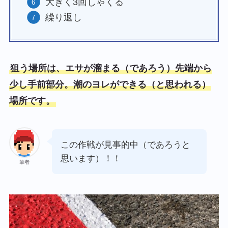
大きく3回しゃくる
繰り返し
狙う場所は、エサが溜まる（であろう）先端から
少し手前部分。潮のヨレができる（と思われる）
場所です。
この作戦が見事的中（であろうと
思います）！！
筆者