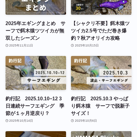
2025年エギングまとめ サ
【シャクリ不要】餌木猿ツ
ーフで餌木猿ツツイカが無
ツイカ2.5号でただ巻き爆
双したシーズン
釣？秋アオリイカ攻略
2025年11月11日
2025年10月15日
釣行記 2025.10.10−12 3
釣行記 2025.10.3 やっぱ
日連続サーフエギング 季
り餌木猿 サーフで脱新子
節が１ヶ月逆戻り？
サイズ！
2025年10月14日
2025年10月6日