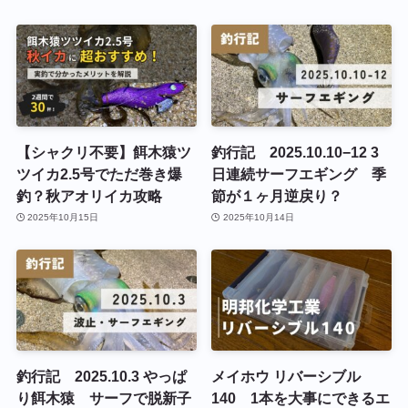
【シャクリ不要】餌木猿ツ
釣行記 2025.10.10−12 3
ツイカ2.5号でただ巻き爆
日連続サーフエギング 季
釣？秋アオリイカ攻略
節が１ヶ月逆戻り？
2025年10月15日
2025年10月14日
釣行記 2025.10.3 やっぱ
メイホウ リバーシブル
り餌木猿 サーフで脱新子
140 1本を大事にできるエ