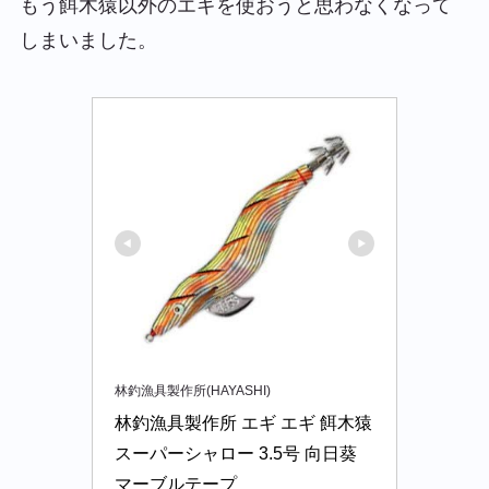
もう餌木猿以外のエギを使おうと思わなくなって
しまいました。
林釣漁具製作所(HAYASHI)
林釣漁具製作所 エギ エギ 餌木猿 
スーパーシャロー 3.5号 向日葵 
マーブルテープ