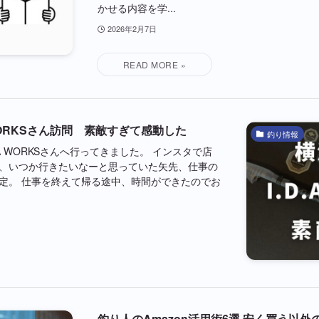
かせる内容を学...
2026年2月7日
 WORKSさん訪問 素敵すぎて感動した
釣り情報
A WORKSさんへ行ってきました。 インスタで店
、いつか行きたいなーと思っていた矢先、仕事の
定。 仕事を終えて帰る途中、時間ができたのでお
釣り人のAmazon活用術6選 安く買う以