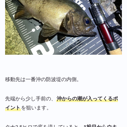
移動先は一番沖の防波堤の内側。
先端から少し手前の、
沖からの潮が入ってくるポ
イント
を狙います。
タナ2.5ヒロで底を流していると、
1投目からウキ