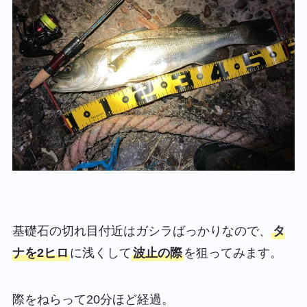
基礎石の切れ目付近はガシラばっかりなので、
タ
ナを2ヒロ
に浅くして
波止の際
を狙ってみます。
際をねらって20分ほど経過。