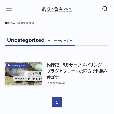
ホーム
Uncategorized
Uncategorized
– category –
釣行記 5月サーフメバリング
Uncategorized
プラグとフロートの両方で釣果を
伸ばす
2026年6月8日
1